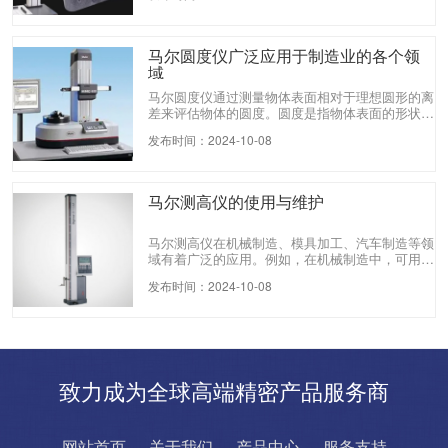
可以广泛应用于各种金属与非金属的加工表面的检
测，该仪器是传感器主机一体化的袖珍式仪器，具
有手持式特点，更适宜在生产现场使用。外形设
马尔圆度仪广泛应用于制造业的各个领
计，坚固耐用，抗电磁干扰能力显著，符合当今设
域
计新趋势。马尔粗糙度仪广泛应用于各种金属与非
金属的加工表面检测，尤其在机械加工制造业中占
马尔圆度仪通过测量物体表面相对于理想圆形的离
据重要地位。
差来评估物体的圆度。圆度是指物体表面的形状偏
离完美圆形的程度，通常以径向误差来表示。马尔
发布时间：2024-10-08
圆度仪的测量原理结合了光学和机械原理。它利用
光学系统侦测工件表面的形状，并通过机械系统记
录指针的移动距离和方向，从而确定工件的圆度误
差。具体来说，仪器会在工件上投射一束光，并观
马尔测高仪的使用与维护
察光束在工件表面反射时的变化，以此来判断工件
表面的形状。同时，仪表的指针会自动跟随工件表
面的形状进行运动，指向工件外侧和内侧的两个
马尔测高仪在机械制造、模具加工、汽车制造等领
点，通过测量指针的移动距离和方向来确定工件的
域有着广泛的应用。例如，在机械制造中，可用于
圆度误差。
测量零件的高度、平行度、垂直度等尺寸；在模具
发布时间：2024-10-08
加工中，可用于测量模具的尺寸和形状公差等。马
尔测高仪是一种高精度、多功能的测量工具，广泛
应用于各种工业、制造行业的尺寸丈量中。马尔测
高仪主要用于测量工件的高度，同时也可测量形状
和位置公差尺寸。
致力成为全球高端精密产品服务商
网站首页
关于我们
产品中心
服务支持