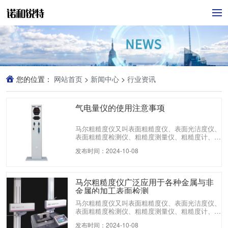
您的位置：
网站首页
>
新闻中心
>
行业资讯
气电量仪的使用注意事项
马尔粗糙度仪又叫表面粗糙度仪、表面光洁度仪、
表面粗糙度检测仪、粗糙度测量仪、粗糙度计、粗
糙度测试仪等多种名称。它具有测量精度高、测量
发布时间：2024-10-08
范围宽、操作简便、便于携带、工作稳定等特点，
可以广泛应用于各种金属与非金属的加工表面的检
测，该仪器是传感器主机一体化的袖珍式仪器，具
有手持式特点，更适宜在生产现场使用。外形设
马尔粗糙度仪广泛应用于各种金属与非
计，坚固耐用，抗电磁干扰能力显著，符合当今设
金属的加工表面检测
计新趋势。
马尔粗糙度仪又叫表面粗糙度仪、表面光洁度仪、
表面粗糙度检测仪、粗糙度测量仪、粗糙度计、粗
糙度测试仪等多种名称。它具有测量精度高、测量
发布时间：2024-10-08
范围宽、操作简便、便于携带、工作稳定等特点，