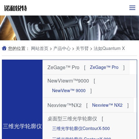
您的位置：
网站首页
>
产品中心
>
关节臂
>
法如Quantum X
FaroArm® 系列
ZeGage™ Pro
[
]
ZeGage™ Pro
NewViewm™9000
[
]
NewView™ 9000
Nexview™NX2
[
]
Nexview™ NX2
桌面型三维光学轮廓仪
[
三维光学轮廓仪
三维光学轮廓仪ContourX-500